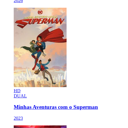
2026
HD
DUAL
Minhas Aventuras com o Superman
2023