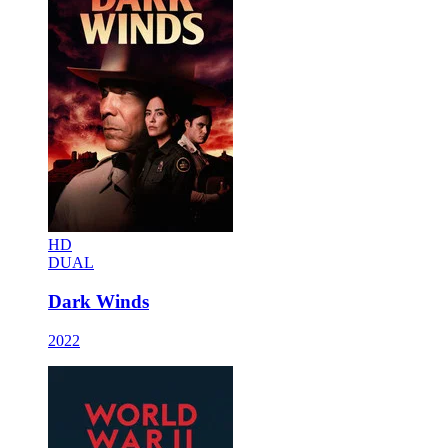
HD
DUAL
Dark Winds
2022