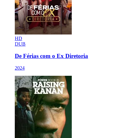
HD
DUB
De Férias com o Ex Diretoria
2024