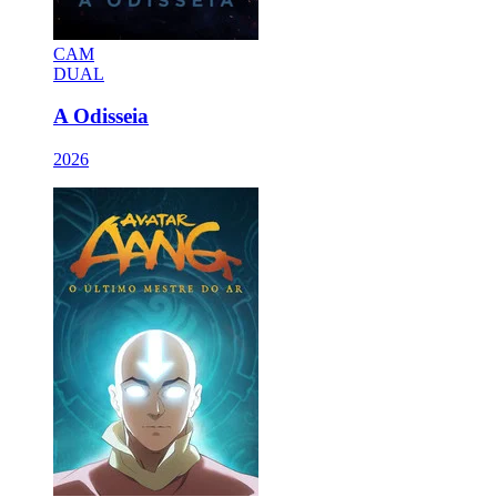
CAM
DUAL
A Odisseia
2026