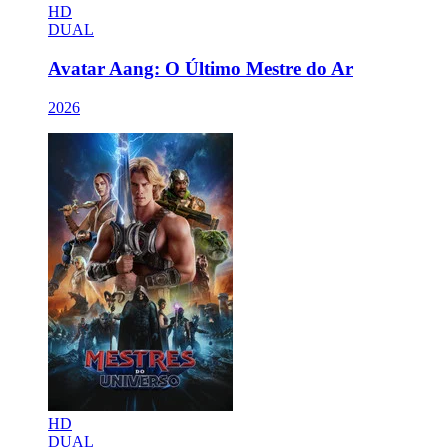
HD
DUAL
Avatar Aang: O Último Mestre do Ar
2026
HD
DUAL