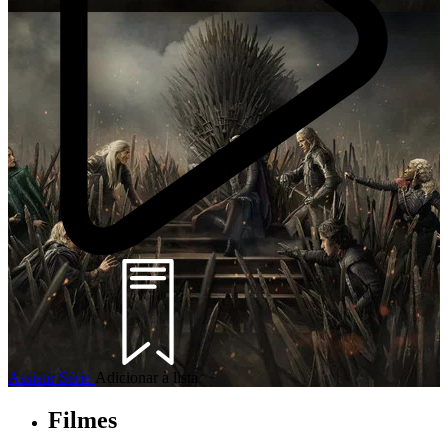
Assistir Série
Adicionar à lista
Filmes