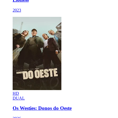
2023
HD
DUAL
Os Westies: Donos do Oeste