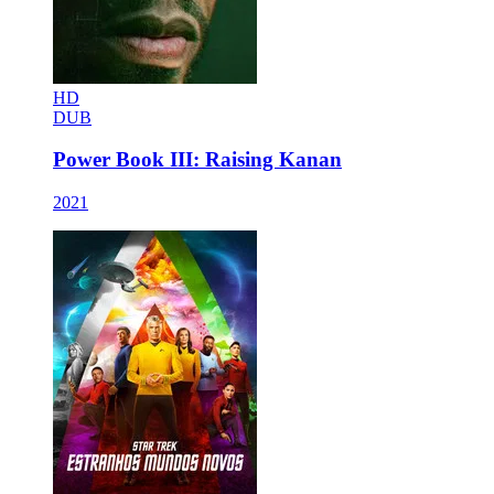
HD
DUB
Power Book III: Raising Kanan
2021