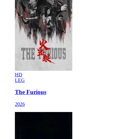
HD
LEG
The Furious
2026