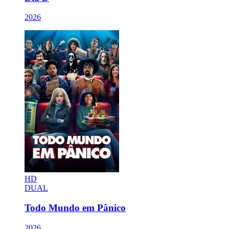
2026
HD
DUAL
Todo Mundo em Pânico
2026