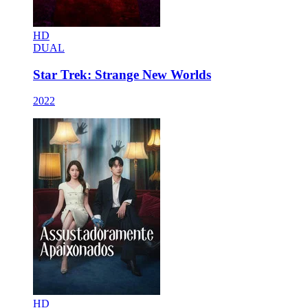
HD
DUAL
Star Trek: Strange New Worlds
2022
HD