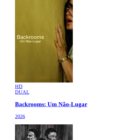
HD
DUAL
Backrooms: Um Não-Lugar
2026