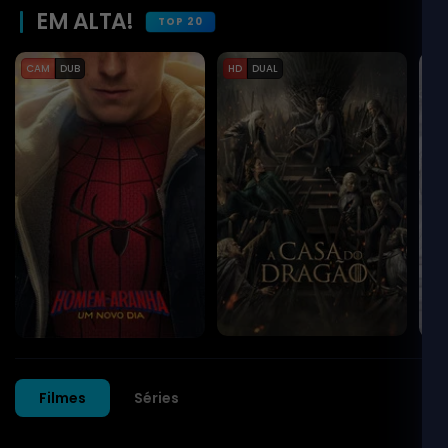
EM ALTA!
Um Grude de Amor
Operação Safed Sagar
2026
2026
Ga
CAM
DUB
HD
DUAL
HD
Ge
20
Filmes
Séries
A Casa do Dragão
O 
2022
Homem-Aranha: Um
20