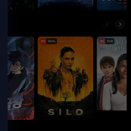
de Robin Hood
Supergirl
2026
HD
DUAL
HD
DUB
Demon Slayer: Kimetsu
no Yaiba Castelo
Infinito
2025