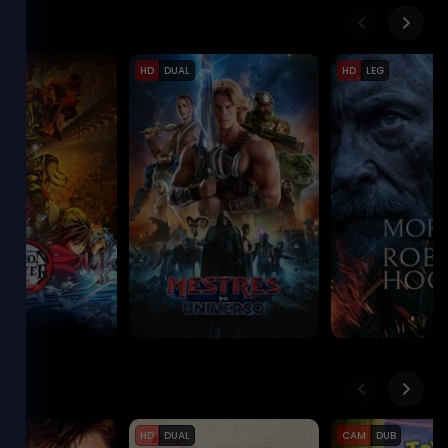
o Ar
HD
DUAL
HD
LEG
A Morte de Rob
Mestres do Universo
2026
2026
HD
DUAL
CAM
DUB