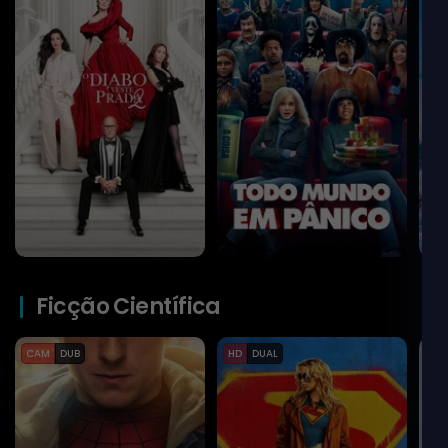
Novo Dia
Me
2026
20
Ficção Científica
O Diabo Veste Prada 2
Todo Mundo em Pânico
M
2026
2026
20
CAM
DUB
HD
DUAL
HD