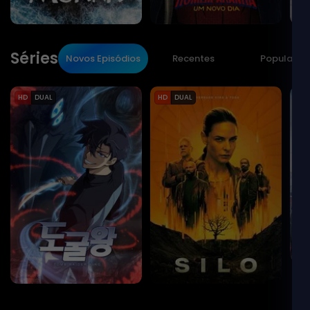
Séries
Novos Episódios
Recentes
Populares
Moana
O 
2026
Homem-Aranha: Um
20
HD
DUAL
HD
DUAL
HD
Novo Dia
2026