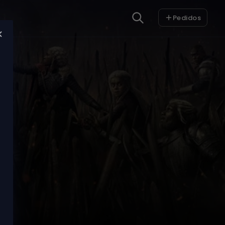
Pedidos