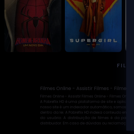
FILM
Supergirl
Di
Homem-Aranha: Um
2026
20
Novo Dia
Filmes Online - Assistir Filmes - Filmes O
2026
Filmes Online - Assistir Filmes Online - Filmes Onl
A Pobreflix HD é uma plataforma de site e aplicativ
nosso site é um indexador automático, somos os m
dentro da lei. A Pobreflix HD indexa conteudo enco
do usuário. A distribuição de filmes é da part
distribuidor. Em caso de dúvidas ou reclamações s