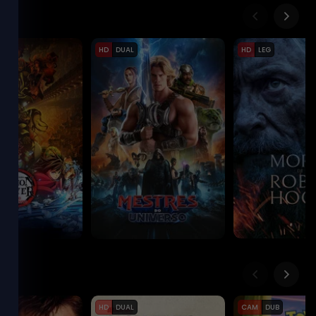
o Ar
HD
DUAL
HD
LEG
A Morte de Rob
Mestres do Universo
2026
2026
HD
DUAL
CAM
DUB